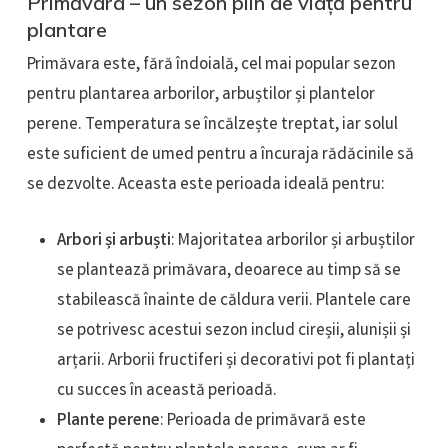
Primăvara – un sezon plin de viață pentru
plantare
Primăvara este, fără îndoială, cel mai popular sezon
pentru plantarea arborilor, arbuștilor și plantelor
perene. Temperatura se încălzește treptat, iar solul
este suficient de umed pentru a încuraja rădăcinile să
se dezvolte. Aceasta este perioada ideală pentru:
Arbori și arbuști
: Majoritatea arborilor și arbuștilor
se plantează primăvara, deoarece au timp să se
stabilească înainte de căldura verii. Plantele care
se potrivesc acestui sezon includ cireșii, alunișii și
arțarii. Arborii fructiferi și decorativi pot fi plantați
cu succes în această perioadă.
Plante perene
: Perioada de primăvară este