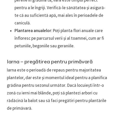
perene în grădina ta, vara este timpul perfect
pentru a le îngriji. Verifică-le sănătatea și asigură-
te că au suficientă apă, mai ales în perioadele de
caniculă.
Plantarea anualelor
: Poți planta flori anuale care
înfloresc pe parcursul verii și al toamnei, cum ar fi
petuniile, begoniile sau geraniile.
Iarna – pregătirea pentru primăvară
Iarna este o perioadă de repaus pentru majoritatea
plantelor, dar este și momentul ideal pentru a planifica
grădina pentru sezonul următor. Dacă locuiești într-o
zonă cu ierni mai blânde, poți să plantezi arbori cu
rădăcină la balot sau să faci pregătiri pentru plantările
de primăvară.