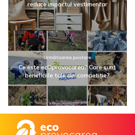
reduce impactul vestimentar
Următoarea postare
Ce este ecOprovocarea? Care sunt
beneficiile tale din competiție?