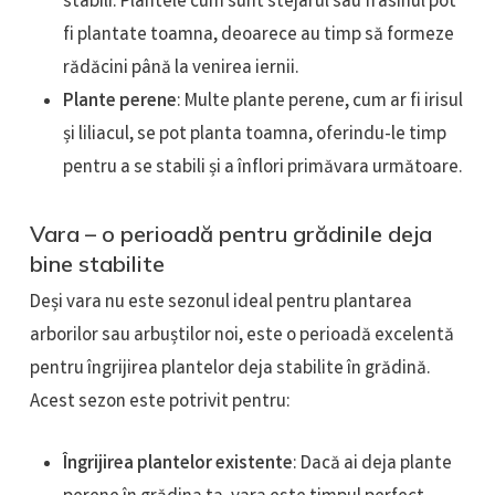
stabili. Plantele cum sunt stejarul sau frasinul pot
fi plantate toamna, deoarece au timp să formeze
rădăcini până la venirea iernii.
Plante perene
: Multe plante perene, cum ar fi irisul
și liliacul, se pot planta toamna, oferindu-le timp
pentru a se stabili și a înflori primăvara următoare.
Vara – o perioadă pentru grădinile deja
bine stabilite
Deși vara nu este sezonul ideal pentru plantarea
arborilor sau arbuștilor noi, este o perioadă excelentă
pentru îngrijirea plantelor deja stabilite în grădină.
Acest sezon este potrivit pentru:
Îngrijirea plantelor existente
: Dacă ai deja plante