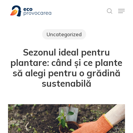
Skip
Meniu rapid
to
search
main
content
Uncategorized
Sezonul ideal pentru
plantare: când și ce plante
să alegi pentru o grădină
sustenabilă