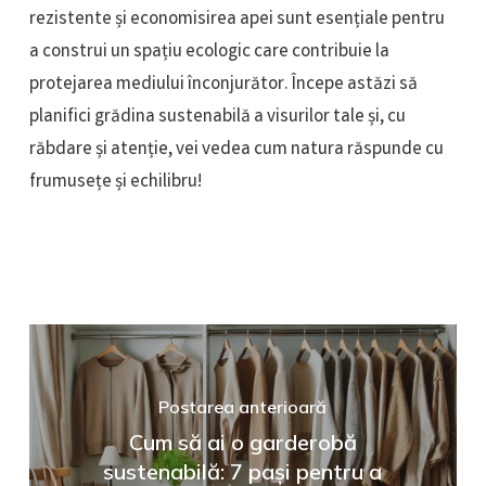
rezistente și economisirea apei sunt esențiale pentru
a construi un spațiu ecologic care contribuie la
protejarea mediului înconjurător. Începe astăzi să
planifici grădina sustenabilă a visurilor tale și, cu
răbdare și atenție, vei vedea cum natura răspunde cu
frumusețe și echilibru!
Postarea anterioară
Cum să ai o garderobă
sustenabilă: 7 pași pentru a