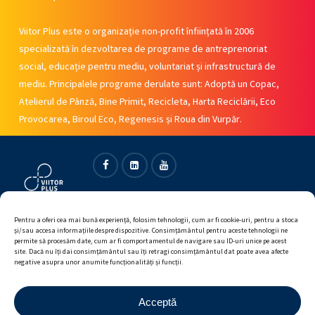
Viitor Plus este o organizație non-profit înființată în 2006
specializată în dezvoltarea de programe de antreprenoriat
social, educație pentru mediu, voluntariat și infrastructură de
mediu. Principalele programe derulate sunt: Adoptă un Copac,
Atelierul de Pânză, Bine Primit, Recicleta, Harta Reciclării, Eco
Provocarea, Biroul Eco, Regenesis și Roua din Vurpăr.
Facebook
Linkedin
Youtube
Pentru a oferi cea mai bună experiență, folosim tehnologii, cum ar fi cookie-uri, pentru a stoca
și/sau accesa informațiile despre dispozitive. Consimțământul pentru aceste tehnologii ne
permite să procesăm date, cum ar fi comportamentul de navigare sau ID-uri unice pe acest
site. Dacă nu îți dai consimțământul sau îți retragi consimțământul dat poate avea afecte
negative asupra unor anumite funcționalități și funcții.
Acceptă