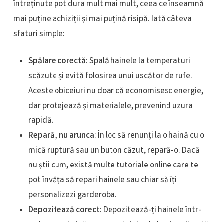
întreținute pot dura mult mai mult, ceea ce înseamnă
mai puține achiziții și mai puțină risipă. Iată câteva
sfaturi simple:
Spălare corectă
: Spală hainele la temperaturi
scăzute și evită folosirea unui uscător de rufe.
Aceste obiceiuri nu doar că economisesc energie,
dar protejează și materialele, prevenind uzura
rapidă.
Repară, nu arunca
: În loc să renunți la o haină cu o
mică ruptură sau un buton căzut, repară-o. Dacă
nu știi cum, există multe tutoriale online care te
pot învăța să repari hainele sau chiar să îți
personalizezi garderoba.
Depozitează corect
: Depozitează-ți hainele într-