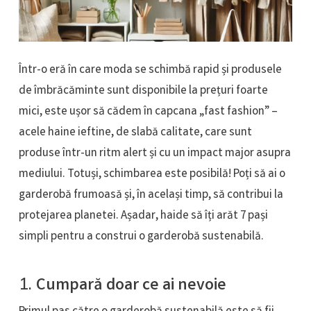
Într-o eră în care moda se schimbă rapid și produsele
de îmbrăcăminte sunt disponibile la prețuri foarte
mici, este ușor să cădem în capcana „fast fashion” –
acele haine ieftine, de slabă calitate, care sunt
produse într-un ritm alert și cu un impact major asupra
mediului. Totuși, schimbarea este posibilă! Poți să ai o
garderobă frumoasă și, în același timp, să contribui la
protejarea planetei. Așadar, haide să îți arăt 7 pași
simpli pentru a construi o garderobă sustenabilă.
1.
Cumpară doar ce ai nevoie