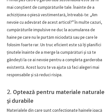
Primul pas către o garderobă sustenabilă este să fii
mai conștient de cumpărăturile tale. Înainte de a
achiziționa o piesă vestimentară, întreabă-te: „Am
nevoie cu adevărat de acest articol?” În multe cazuri,
cumpărăturile impulsive ne duc la acumularea de
haine pe care nu le purtăm niciodată sau pe care le
folosim foarte rar. Un truc eficient este să îți planifici
ținutele înainte de a merge la cumpărături și să te
gândești la ce ai nevoie pentru a completa garderoba
existentă. Acest lucru te va ajuta să faci alegeri mai
responsabile și să reduci risipa.
2.
Optează pentru materiale naturale
și durabile
Materialele din care sunt confecționate hainele joacă