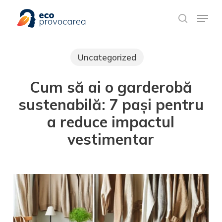
Skip
Meniu rapid
to
search
main
content
Uncategorized
Cum să ai o garderobă
sustenabilă: 7 pași pentru
a reduce impactul
vestimentar