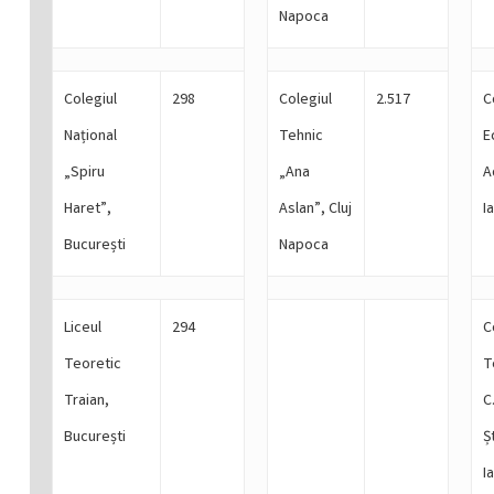
Napoca
Colegiul
298
Colegiul
2.517
C
Național
Tehnic
E
„Spiru
„Ana
A
Haret”,
Aslan”, Cluj
Ia
București
Napoca
Liceul
294
C
Teoretic
T
Traian,
C
București
Ș
Ia