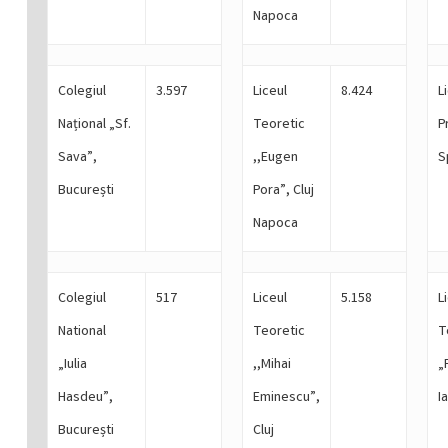
Napoca
Colegiul
3.597
Liceul
8.424
L
Național „Sf.
Teoretic
P
Sava”,
,,Eugen
S
București
Pora”, Cluj
Napoca
Colegiul
517
Liceul
5.158
L
National
Teoretic
T
„Iulia
,,Mihai
„
Hasdeu”,
Eminescu”,
Ia
București
Cluj