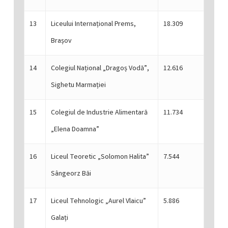
13
Liceului Internațional Prems,
18.309
Brașov
14
Colegiul Național „Dragoș Vodă”,
12.616
Sighetu Marmației
15
Colegiul de Industrie Alimentară
11.734
„Elena Doamna”
16
Liceul Teoretic „Solomon Halita”
7.544
Sângeorz Băi
17
Liceul Tehnologic „Aurel Vlaicu”
5.886
Galați