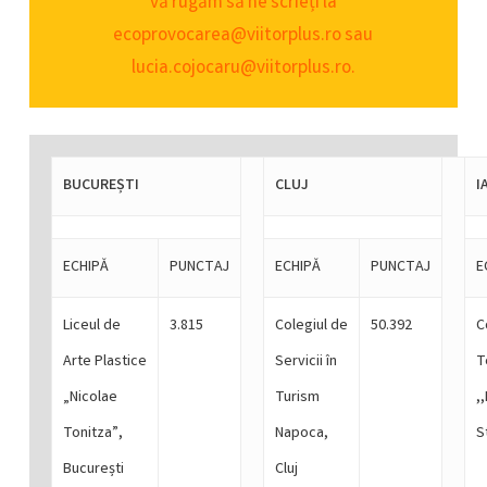
vă rugăm să ne scrieți la
ecoprovocarea@viitorplus.ro sau
lucia.cojocaru@viitorplus.ro.
BUCUREȘTI
CLUJ
I
ECHIPĂ
PUNCTAJ
ECHIPĂ
PUNCTAJ
E
Liceul de
3.815
Colegiul de
50.392
C
Arte Plastice
Servicii în
T
„Nicolae
Turism
,
Tonitza”,
Napoca,
S
București
Cluj