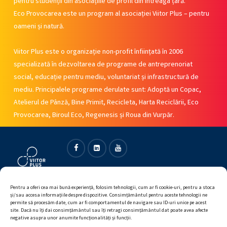
pentru studenții din asociațiile de profil din întreaga țară.
Eco Provocarea este un program al asociației Viitor Plus – pentru
oameni și natură.
Viitor Plus este o organizație non-profit înființată în 2006
specializată în dezvoltarea de programe de antreprenoriat
social, educație pentru mediu, voluntariat și infrastructură de
mediu. Principalele programe derulate sunt: Adoptă un Copac,
Atelierul de Pânză, Bine Primit, Recicleta, Harta Reciclării, Eco
Provocarea, Biroul Eco, Regenesis și Roua din Vurpăr.
Facebook
Linkedin
Youtube
Pentru a oferi cea mai bună experiență, folosim tehnologii, cum ar fi cookie-uri, pentru a stoca
și/sau accesa informațiile despre dispozitive. Consimțământul pentru aceste tehnologii ne
permite să procesăm date, cum ar fi comportamentul de navigare sau ID-uri unice pe acest
site. Dacă nu îți dai consimțământul sau îți retragi consimțământul dat poate avea afecte
negative asupra unor anumite funcționalități și funcții.