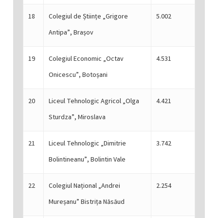
18
Colegiul de Științe „Grigore
5.002
Antipa”, Brașov
19
Colegiul Economic „Octav
4.531
Onicescu”, Botoșani
20
Liceul Tehnologic Agricol „Olga
4.421
Sturdza”, Miroslava
21
Liceul Tehnologic „Dimitrie
3.742
Bolintineanu”, Bolintin Vale
22
Colegiul Național „Andrei
2.254
Mureșanu” Bistrița Năsăud