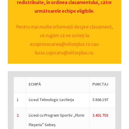
redistribuite, în ordinea clasamentului, către
următoarele echipe eligibile.
Pentru mai multe informații despre clasament,
vă rugăm să ne scrieți la
ecoprovocarea@viitorplus.ro sau
lucia.cojocaru@viitorplus.ro.
ECHIPĂ
PUNCTAJ
1
Liceul Tehnologic Lechința
5.866.197
2
Liceul cu Program Sportiv „Florin
3.401.703
Fleșeriu” Sebeș