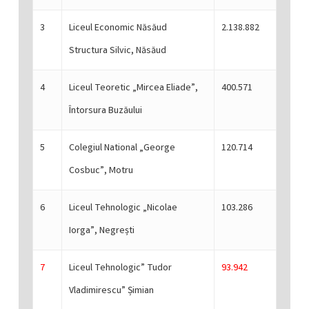
3
Liceul Economic Năsăud
2.138.882
Structura Silvic, Năsăud
4
Liceul Teoretic „Mircea Eliade”,
400.571
Întorsura Buzăului
5
Colegiul National „George
120.714
Cosbuc”, Motru
6
Liceul Tehnologic „Nicolae
103.286
Iorga”, Negrești
7
Liceul Tehnologic” Tudor
93.942
Vladimirescu” Șimian