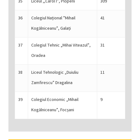
35
Liceul ,,Carol I”, Plopeni
309
36
Colegiul Național ”Mihail
41
Kogălniceanu”, Galați
37
Colegiul Tehnic „Mihai Viteazul”,
31
Oradea
38
Liceul Tehnologic „Duiuliu
11
Zamfirescu” Dragalina
39
Colegiul Economic „Mihail
9
Kogălniceanu”, Focșani