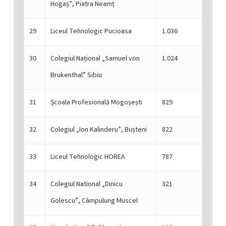
Hogaș”, Piatra Neamț
29
Liceul Tehnologic Pucioasa
1.036
30
Colegiul Național „Samuel von
1.024
Brukenthal” Sibiu
31
Școala Profesională Mogoșești
829
32
Colegiul „Ion Kalinderu”, Bușteni
822
33
Liceul Tehnologic HOREA
787
34
Colegiul National „Dinicu
321
Golescu”, Câmpulung Muscel