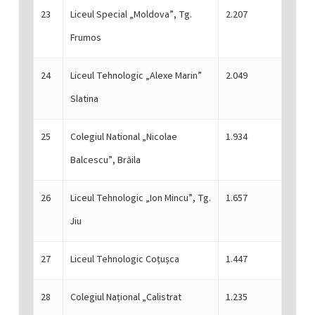
23
Liceul Special „Moldova”, Tg.
2.207
Frumos
24
Liceul Tehnologic „Alexe Marin”
2.049
Slatina
25
Colegiul National „Nicolae
1.934
Balcescu”, Brăila
26
Liceul Tehnologic „Ion Mincu”, Tg.
1.657
Jiu
27
Liceul Tehnologic Coțușca
1.447
28
Colegiul Național „Calistrat
1.235