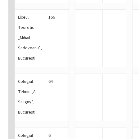
Liceul
166
Teoretic
„Mihail
Sadoveanu”,
București
Colegiul
64
Tehnic „A.
Saligny”,
București
Colegiul
6