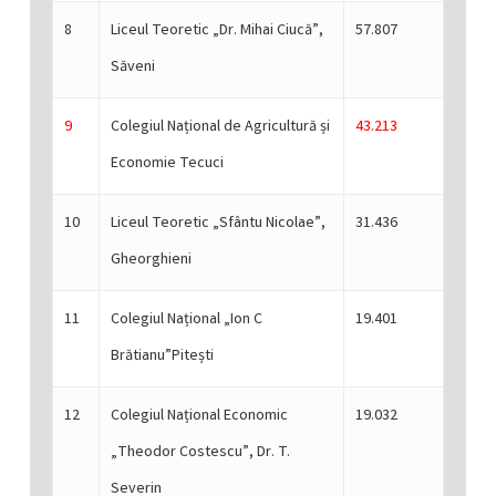
8
Liceul Teoretic „Dr. Mihai Ciucă”,
57.807
Săveni
9
Colegiul Național de Agricultură și
43.213
Economie Tecuci
10
Liceul Teoretic „Sfântu Nicolae”,
31.436
Gheorghieni
11
Colegiul Național „Ion C
19.401
Brătianu”Pitești
12
Colegiul Național Economic
19.032
„Theodor Costescu”, Dr. T.
Severin