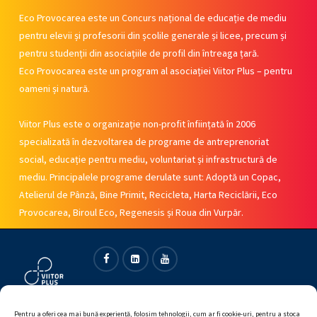
Eco Provocarea este un Concurs național de educație de mediu
pentru elevii și profesorii din școlile generale și licee, precum și
pentru studenții din asociațiile de profil din întreaga țară.
Eco Provocarea este un program al asociației Viitor Plus – pentru
oameni și natură.
Viitor Plus este o organizație non-profit înființată în 2006
specializată în dezvoltarea de programe de antreprenoriat
social, educație pentru mediu, voluntariat și infrastructură de
mediu. Principalele programe derulate sunt: Adoptă un Copac,
Atelierul de Pânză, Bine Primit, Recicleta, Harta Reciclării, Eco
Provocarea, Biroul Eco, Regenesis și Roua din Vurpăr.
Facebook
Linkedin
Youtube
Pentru a oferi cea mai bună experiență, folosim tehnologii, cum ar fi cookie-uri, pentru a stoca