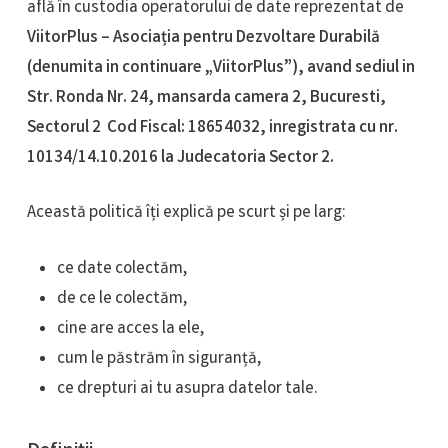
află în custodia operatorului de date reprezentat de
ViitorPlus – Asociația pentru Dezvoltare Durabilă
(denumita in continuare „ViitorPlus”), avand sediul in
Str. Ronda Nr. 24, mansarda camera 2, Bucuresti,
Sectorul 2 Cod Fiscal: 18654032, inregistrata cu nr.
10134/14.10.2016 la Judecatoria Sector 2.
Această politică îți explică pe scurt și pe larg:
ce date colectăm,
de ce le colectăm,
cine are acces la ele,
cum le păstrăm în siguranță,
ce drepturi ai tu asupra datelor tale.