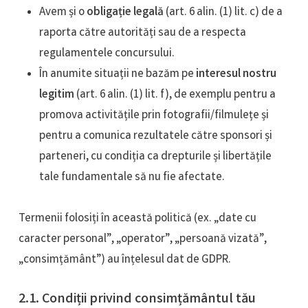
Avem și o
obligație legală
(art. 6 alin. (1) lit. c) de a
raporta către autorități sau de a respecta
regulamentele concursului.
În anumite situații ne bazăm pe
interesul nostru
legitim
(art. 6 alin. (1) lit. f), de exemplu pentru a
promova activitățile prin fotografii/filmulețe și
pentru a comunica rezultatele către sponsori și
parteneri, cu condiția ca drepturile și libertățile
tale fundamentale să nu fie afectate.
Termenii folosiți în această politică (ex. „date cu
caracter personal”, „operator”, „persoană vizată”,
„consimțământ”) au înțelesul dat de GDPR.
2.1. Condiții privind consimțământul tău