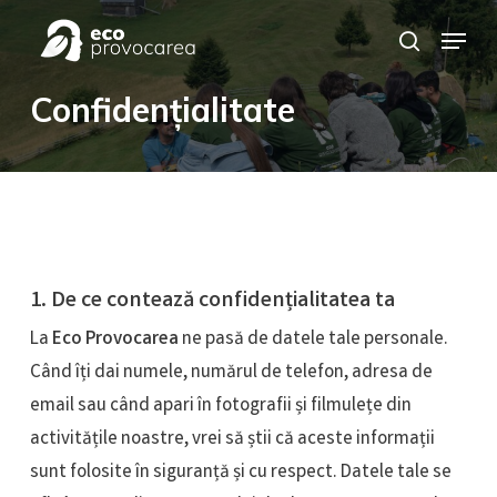
Skip
Meniu rapid
to
search
main
Confidențialitate
content
1. De ce contează confidențialitatea ta
La
Eco Provocarea
ne pasă de datele tale personale.
Când îți dai numele, numărul de telefon, adresa de
email sau când apari în fotografii și filmulețe din
activitățile noastre, vrei să știi că aceste informații
sunt folosite în siguranță și cu respect. Datele tale se