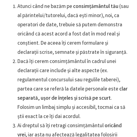
Atunci când ne bazăm pe
consimțământul tău
(sau
al părintelui/tutorelui, dacă ești minor), noi, ca
operatori de date, trebuie să putem demonstra
oricând că acest acord a fost dat în mod real și
conștient. De aceea îți cerem formulare și
declarații scrise, semnate și păstrate în siguranță.
Dacă îți cerem consimțământul în cadrul unei
declarații care include și alte aspecte (ex.
regulamentul concursului sau regulile taberei),
partea care se referă la datele personale este
clar
separată, ușor de înțeles și scrisă pe scurt
.
Folosim un limbaj simplu și accesibil, tocmai ca să
știi exact la ce îți dai acordul.
Ai dreptul să îți retragi consimțământul
oricând
vrei
, iar asta nu afectează legalitatea folosirii