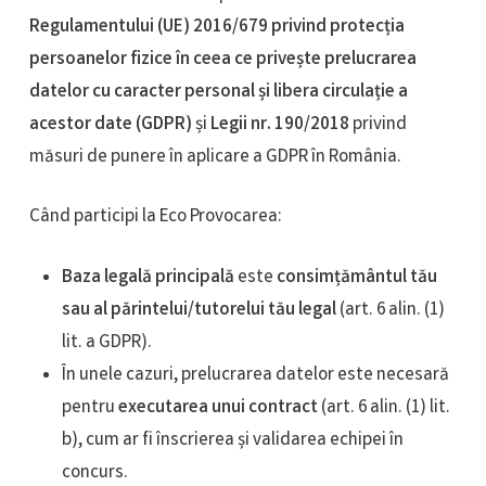
Regulamentului (UE) 2016/679 privind protecția
persoanelor fizice în ceea ce privește prelucrarea
datelor cu caracter personal și libera circulație a
acestor date (GDPR)
și
Legii nr. 190/2018
privind
măsuri de punere în aplicare a GDPR în România.
Când participi la Eco Provocarea:
Baza legală principală
este
consimțământul tău
sau al părintelui/tutorelui tău legal
(art. 6 alin. (1)
lit. a GDPR).
În unele cazuri, prelucrarea datelor este necesară
pentru
executarea unui contract
(art. 6 alin. (1) lit.
b), cum ar fi înscrierea și validarea echipei în
concurs.