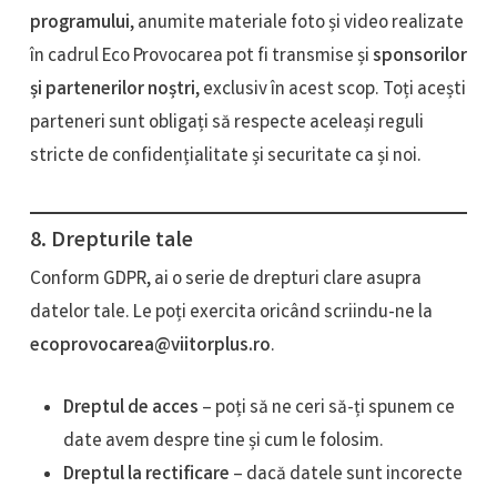
programului
, anumite materiale foto și video realizate
în cadrul Eco Provocarea pot fi transmise și
sponsorilor
și partenerilor noștri
, exclusiv în acest scop. Toți acești
parteneri sunt obligați să respecte aceleași reguli
stricte de confidențialitate și securitate ca și noi.
8. Drepturile tale
Conform GDPR, ai o serie de drepturi clare asupra
datelor tale. Le poți exercita oricând scriindu-ne la
ecoprovocarea@viitorplus.ro
.
Dreptul de acces
– poți să ne ceri să-ți spunem ce
date avem despre tine și cum le folosim.
Dreptul la rectificare
– dacă datele sunt incorecte