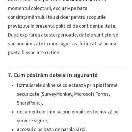
Datele tale sunt păstrate
maximum 5 ani
de la
momentul colectării, exclusiv pe baza
consimțământului tău și doar pentru scopurile
prevăzute în prezenta politică de confidențialitate.
După expirarea acestei perioade, datele sunt șterse
sau anonimizate în mod sigur, astfel încât să nu mai
poată fi asociate cu tine.
7. Cum păstrăm datele în siguranță
formularele online se colectează prin platforme
securizate (SurveyMonkey, Microsoft Forms,
SharePoint),
documentele trimise prin email se stochează pe
servere sigure,
accesul e pe bază de parolă și rol,