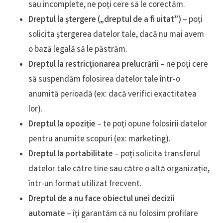
sau incomplete, ne poți cere să le corectăm.
Dreptul la ștergere („dreptul de a fi uitat”)
– poți
solicita ștergerea datelor tale, dacă nu mai avem
o bază legală să le păstrăm.
Dreptul la restricționarea prelucrării
– ne poți cere
să suspendăm folosirea datelor tale într-o
anumită perioadă (ex: dacă verifici exactitatea
lor).
Dreptul la opoziție
– te poți opune folosirii datelor
pentru anumite scopuri (ex: marketing).
Dreptul la portabilitate
– poți solicita transferul
datelor tale către tine sau către o altă organizație,
într-un format utilizat frecvent.
Dreptul de a nu face obiectul unei decizii
automate
– îți garantăm că nu folosim profilare