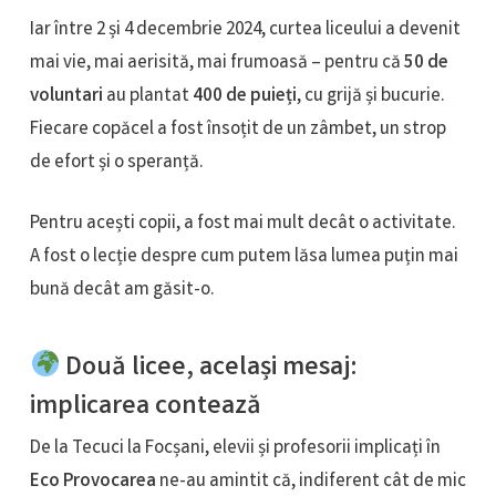
Iar între 2 și 4 decembrie 2024, curtea liceului a devenit
mai vie, mai aerisită, mai frumoasă – pentru că
50 de
voluntari
au plantat
400 de puieți
, cu grijă și bucurie.
Fiecare copăcel a fost însoțit de un zâmbet, un strop
de efort și o speranță.
Pentru acești copii, a fost mai mult decât o activitate.
A fost o lecție despre cum putem lăsa lumea puțin mai
bună decât am găsit-o.
Două licee, același mesaj:
implicarea contează
De la Tecuci la Focșani, elevii și profesorii implicați în
Eco Provocarea
ne-au amintit că, indiferent cât de mic