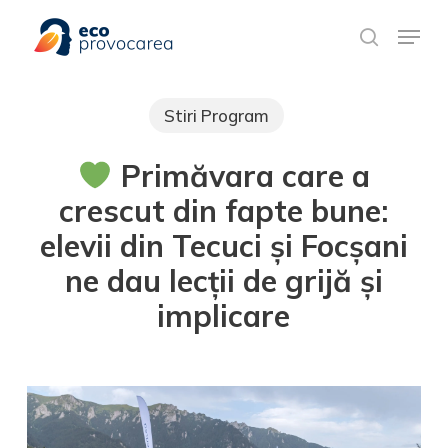
Skip
Meniu rapid
to
search
main
content
Stiri Program
Primăvara care a
crescut din fapte bune:
elevii din Tecuci și Focșani
ne dau lecții de grijă și
implicare