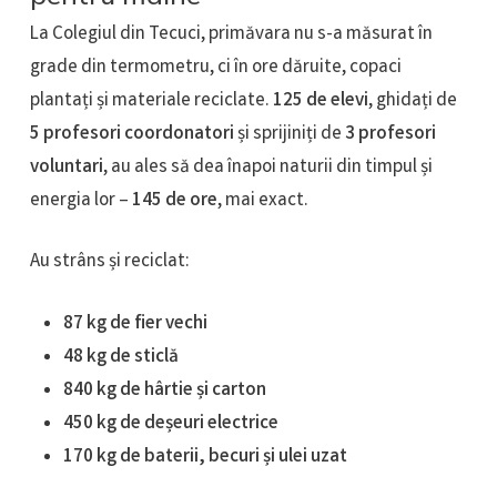
La Colegiul din Tecuci, primăvara nu s-a măsurat în
grade din termometru, ci în ore dăruite, copaci
plantați și materiale reciclate.
125 de elevi
, ghidați de
5 profesori coordonatori
și sprijiniți de
3 profesori
voluntari
, au ales să dea înapoi naturii din timpul și
energia lor –
145 de ore
, mai exact.
Au strâns și reciclat:
87 kg de fier vechi
48 kg de sticlă
840 kg de hârtie și carton
450 kg de deșeuri electrice
170 kg de baterii, becuri și ulei uzat