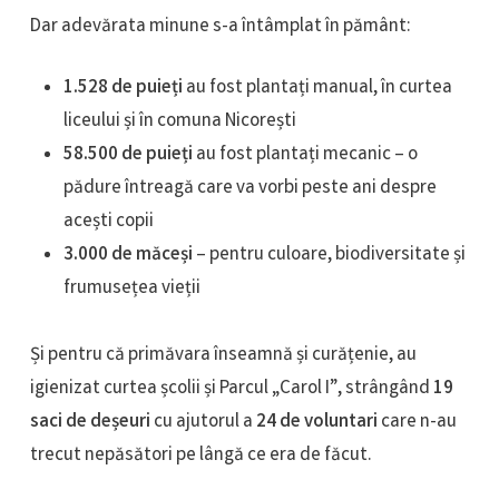
Dar adevărata minune s-a întâmplat în pământ:
1.528 de puieți
au fost plantați manual, în curtea
liceului și în comuna Nicorești
58.500 de puieți
au fost plantați mecanic – o
pădure întreagă care va vorbi peste ani despre
acești copii
3.000 de măceși
– pentru culoare, biodiversitate și
frumusețea vieții
Și pentru că primăvara înseamnă și curățenie, au
igienizat curtea școlii și Parcul „Carol I”, strângând
19
saci de deșeuri
cu ajutorul a
24 de voluntari
care n-au
trecut nepăsători pe lângă ce era de făcut.