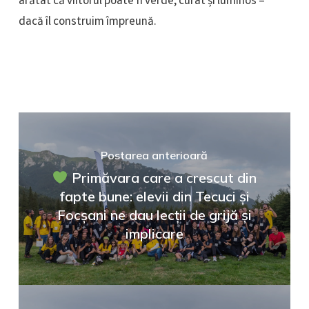
arătat că viitorul poate fi verde, curat și luminos –
dacă îl construim împreună.
Postarea anterioară
Primăvara care a crescut din
fapte bune: elevii din Tecuci și
Focșani ne dau lecții de grijă și
implicare