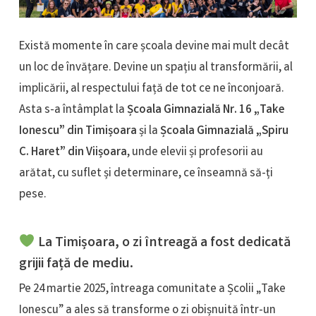
Există momente în care școala devine mai mult decât
un loc de învățare. Devine un spațiu al transformării, al
implicării, al respectului față de tot ce ne înconjoară.
Asta s-a întâmplat la
Școala Gimnazială Nr. 16 „Take
Ionescu” din Timișoara
și la
Școala Gimnazială „Spiru
C. Haret” din Viișoara
, unde elevii și profesorii au
arătat, cu suflet și determinare, ce înseamnă să-ți
pese.
La Timișoara, o zi întreagă a fost dedicată
grijii față de mediu.
Pe 24 martie 2025, întreaga comunitate a Școlii „Take
Ionescu” a ales să transforme o zi obișnuită într-un