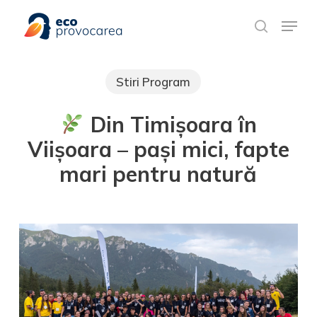
Skip
Meniu rapid
to
search
main
content
Stiri Program
Din Timișoara în
Viișoara – pași mici, fapte
mari pentru natură