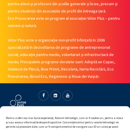
pentru elevii și profesorii din școlile generale și licee, precum și
pentru studenții din asociațiile de profil din întreaga țară.
Eco Provocarea este un program al asociației Viitor Plus – pentru
oameni și natură.
Viitor Plus este o organizație non-profit înființată în 2006
specializată în dezvoltarea de programe de antreprenoriat
social, educație pentru mediu, voluntariat și infrastructură de
mediu. Principalele programe derulate sunt: Adoptă un Copac,
Atelierul de Pânză, Bine Primit, Recicleta, Harta Reciclării, Eco
Provocarea, Biroul Eco, Regenesis și Roua din Vurpăr.
Facebook
Linkedin
Youtube
Pentru a oferi cea mai bună experiență, folosim tehnologii, cum ar fi cookie-uri, pentru a stoca
și/sau accesa informațiile despre dispozitive. Consimțământul pentru aceste tehnologii ne
permite să procesăm date, cum ar fi comportamentul de navigare sau ID-uri unice pe acest