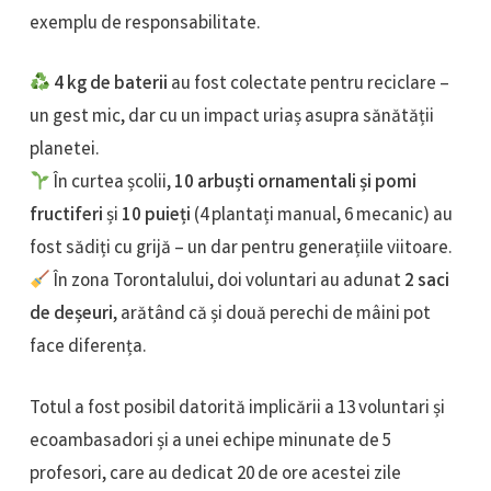
exemplu de responsabilitate.
4 kg de baterii
au fost colectate pentru reciclare –
un gest mic, dar cu un impact uriaș asupra sănătății
planetei.
În curtea școlii,
10 arbuști ornamentali și pomi
fructiferi
și
10 puieți
(4 plantați manual, 6 mecanic) au
fost sădiți cu grijă – un dar pentru generațiile viitoare.
În zona Torontalului, doi voluntari au adunat
2 saci
de deșeuri
, arătând că și două perechi de mâini pot
face diferența.
Totul a fost posibil datorită implicării a 13 voluntari și
ecoambasadori și a unei echipe minunate de 5
profesori, care au dedicat 20 de ore acestei zile