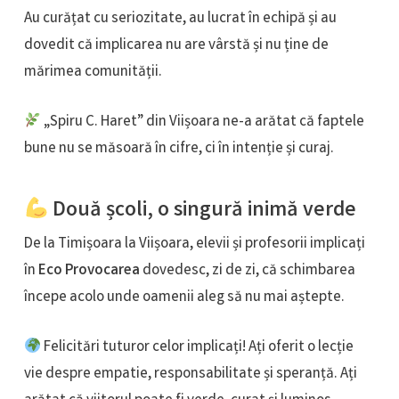
Au curățat cu seriozitate, au lucrat în echipă și au
dovedit că implicarea nu are vârstă și nu ține de
mărimea comunității.
„Spiru C. Haret” din Viișoara ne-a arătat că faptele
bune nu se măsoară în cifre, ci în intenție și curaj.
Două școli, o singură inimă verde
De la Timișoara la Viișoara, elevii și profesorii implicați
în
Eco Provocarea
dovedesc, zi de zi, că schimbarea
începe acolo unde oamenii aleg să nu mai aștepte.
Felicitări tuturor celor implicați! Ați oferit o lecție
vie despre empatie, responsabilitate și speranță. Ați