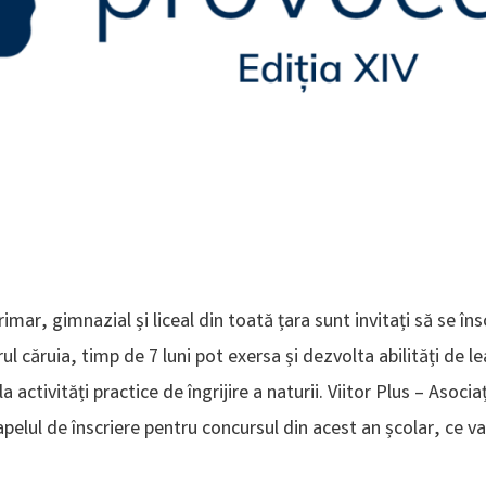
rimar, gimnazial și liceal din toată țara sunt invitați să se în
ul căruia, timp de 7 luni pot exersa și dezvolta abilități de 
 activități practice de îngrijire a naturii. Viitor Plus – Asoci
pelul de înscriere pentru concursul din acest an școlar, ce va