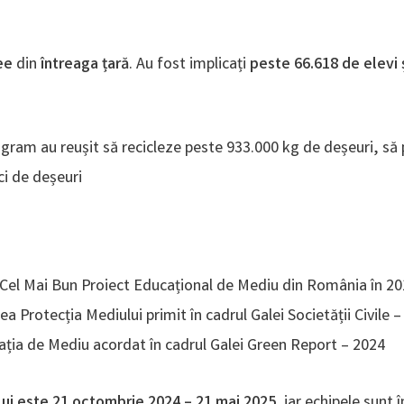
cee
din
întreaga țară
. Au fost implicați
peste 66.618 de elevi ș
rogram au reușit să recicleze peste
933.000 kg de deșeuri, să 
ci de deșeuri
Cel Mai Bun Proiect Educațional de Mediu din România în 20
nea Protecția Mediului primit în cadrul Galei Societății Civile 
ația de Mediu acordat în cadrul Galei Green Report – 2024
ui este 21 octombrie 2024 – 21 mai 2025,
iar echipele sunt î