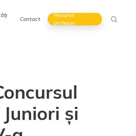
ăți
Resurse
search
Contact
profesori
 Concursul
Juniori și
V-a