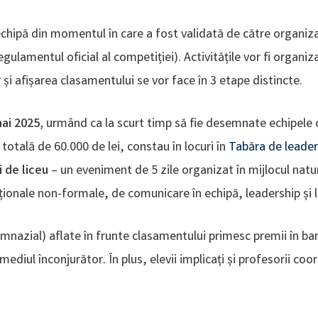
chipă din momentul în care a fost validată de către organiza
lamentul oficial al competiției). Activitățile vor fi organi
și afișarea clasamentului se vor face în 3 etape distincte.
ai 2025,
urmând ca la scurt timp să fie desemnate echipele c
e totală de 60.000 de lei,
constau în locuri în
Tabăra de leade
ii de liceu
– un eveniment de 5 zile organizat în mijlocul naturi
aționale non-formale, de comunicare în echipă, leadership și 
gimnazial) aflate în frunte clasamentului primesc premii în ban
u mediul înconjurător. În plus, elevii implicați și profesorii c