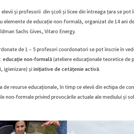
levii și profesorii din școli și licee din întreaga țara se pot
cu elemente de educație non-formală, organizat de 14 ani de 
oldman Sachs Gives, Vitaro Energy.
rdonate de 1 – 5 profesori coordonatori se pot înscrie în vede
i:
educație non-formală
(ateliere educaționale teoretice de 
, igienizare) și
inițiative de cetățenie activă
.
de resurse educaționale, în timp ce elevii din echipa de concu
ale non-formale privind provocările actuale ale mediului și so