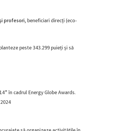
i profesori,
beneficiari direcți (eco-
planteze peste 343.299 puieți și să
14” în cadrul Energy Globe Awards.
– 2024
ncurajate să organizeze activitățile în