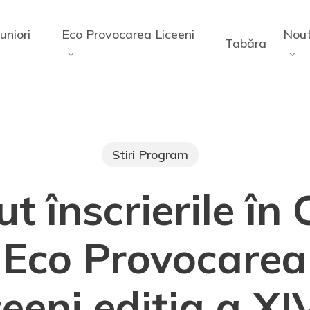
uniori
Eco Provocarea Liceeni
Nout
Tabăra
Stiri Program
t înscrierile în
Eco Provocarea 
ceeni ediția a XI