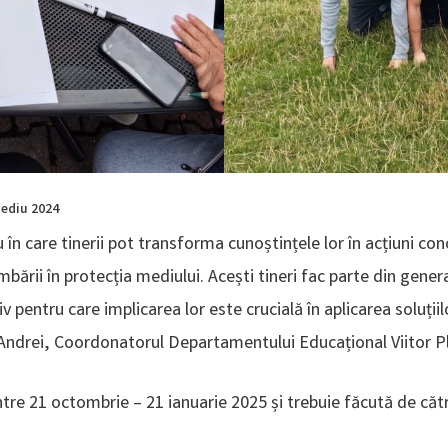
Mediu 2024
n care tinerii pot transforma cunoștințele lor în acțiuni co
himbării în protecția mediului. Acești tineri fac parte din gener
v pentru care implicarea lor este crucială în aplicarea soluți
u Andrei, Coordonatorul Departamentului Educațional Viitor P
 între 21 octombrie – 21 ianuarie 2025 și trebuie făcută de 