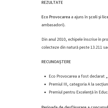
REZULTATE
Eco Provocarea
a ajuns în
școli și li
ambasadori)
.
Din anul 2010, echipele înscrise în p
colecteze din natură peste 13.211 sa
RECUNOAȘTERE
Eco Provocarea a fost declarat „
Premiul III, categoria A la secțiu
Premiul pentru Excelență în Educ
Perioada de desfășurare a concursul