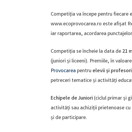
Competiția va începe pentru fiecare e
www.ecoprovocarea.ro este afișat Regu
iar raportarea, acordarea punctajelor 
Competiția se încheie la data de
21 m
(juniori și liceeni). Premiile, în valoar
Provocarea
pentru
elevii și profesor
petreceri tematice și activități educ
Echipele de Juniori
(ciclul primar și 
activități sau achiziții prietenoase c
și de participare.