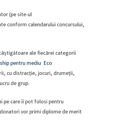
tor (pe site-ul
zate conform calendarului concursului,
âștigătoare ale fiecărei categorii
rship pentru mediu Eco
i, cu distracție, jocuri, drumeții,
lucru de grup.
i pe care îi pot folosi pentru
oordonatori vor primi diplome de merit