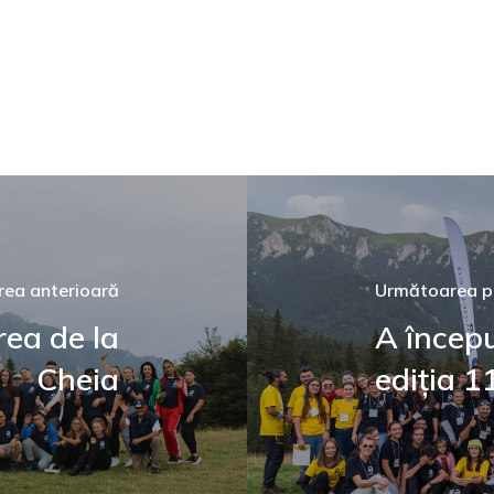
rea anterioară
Următoarea p
ea de la
A încep
Cheia
ediția 1