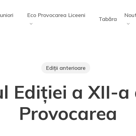
uniori
Eco Provocarea Liceeni
Nout
Tabăra
Ediții anterioare
l Ediției a XII-
Provocarea