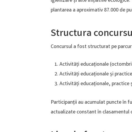
igienizare și alte inițiative ecologice
plantarea a aproximativ 87.000 de pui
Structura concursu
Concursul a fost structurat pe parcursu
Activități educaționale (octombr
Activități educaționale și practi
Activități educaționale, practice ș
Participanții au acumulat puncte în fu
actualizate constant în clasamentul of