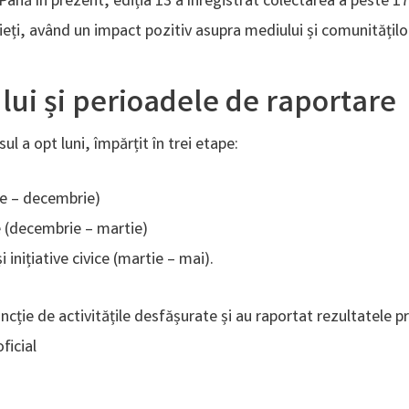
. Până în prezent, ediția 13 a înregistrat colectarea a peste 1
eți, având un impact pozitiv asupra mediului și comunităților
lui și perioadele de raportare
l a opt luni, împărțit în trei etape:
ie – decembrie)
ce (decembrie – martie)
i inițiative civice (martie – mai).
ncție de activitățile desfășurate și au raportat rezultatele pr
icial​