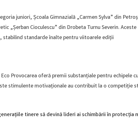
egoria juniori, Școala Gimnazială „Carmen Sylva” din Petroșa
retic „Șerban Cioculescu” din Drobeta Turnu Severin. Aceste 
, stabilind standarde înalte pentru viitoarele ediții​
r, Eco Provocarea oferă premii substanțiale pentru echipele cu
Aceste stimulente motivaționale au contribuit la o competiție 
erațiile tinere să devină lideri ai schimbării în protecția med