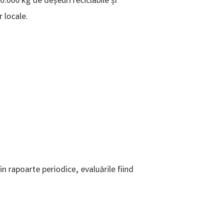
70.000 kg de deșeuri reciclabile și
 locale.
in rapoarte periodice, evaluările fiind