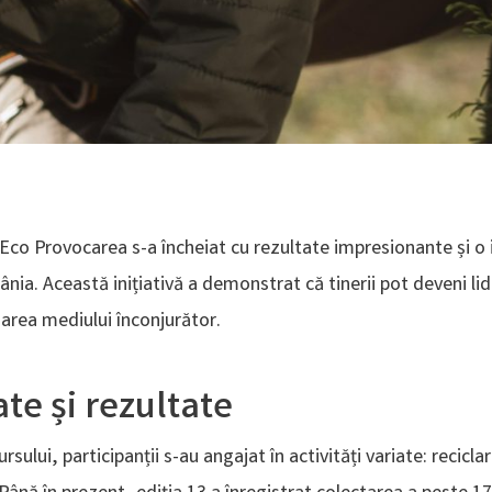
l Eco Provocarea s-a încheiat cu rezultate impresionante și o
ânia. Această inițiativă a demonstrat că tinerii pot deveni lide
jarea mediului înconjurător.
ate și rezultate
rsului, participanții s-au angajat în activități variate: recicla