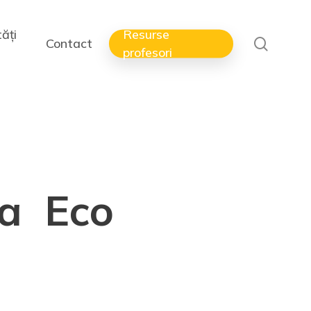
ăți
Resurse
search
Contact
profesori
a a Eco