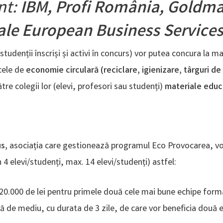
nt:
IBM, Profi România, Goldma
ale European Business Service
studenții înscriși și activi în concurs) vor putea concura la ma
cele de
economie circulară (reciclare, igienizare, târguri de
tre colegii lor (elevi, profesori sau studenți)
materiale educ
us,
asociația care gestionează programul Eco Provocarea, v
4 elevi/studenți, max. 14 elevi/studenți) astfel:
 20.000 de lei pentru primele două cele mai bune echipe forma
ă de mediu, cu durata de 3 zile, de care vor beneficia două 