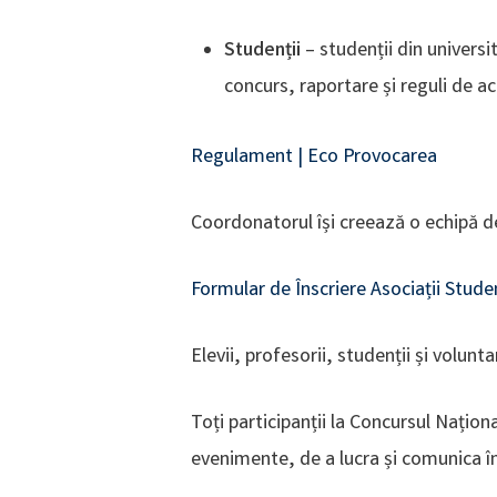
Studen
ții
– studenții din universi
concurs, raportare și reguli de a
Regulament | Eco Provocarea
Coordonatorul își creează o echipă de
Formular de Înscriere Asociații Stu
Elevii, profesorii, studenții și voluntar
Toți participanții la Concursul Națion
evenimente, de a lucra și comunica în