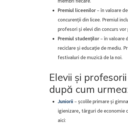
membri fiecare.
Premiul liceenilor
– în valoare de 
concurenții din licee. Premiul inc
profesori și elevi din concurs vor
Premiul studenților
– în valoare d
reciclare și educație de mediu. Pr
festivaluri de muzică de la noi.
Elevii și profesor
după cum urmea
Juniorii
– școlile primare și gimn
igienizare, târguri de economie c
aici: