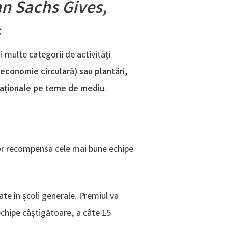
n Sachs Gives,
s
i multe categorii de activități
 economie circulară) sau plantări
,
aționale pe teme de mediu
.
or recompensa cele mai bune echipe
te în școli generale. Premiul va
echipe câștigătoare, a câte 15