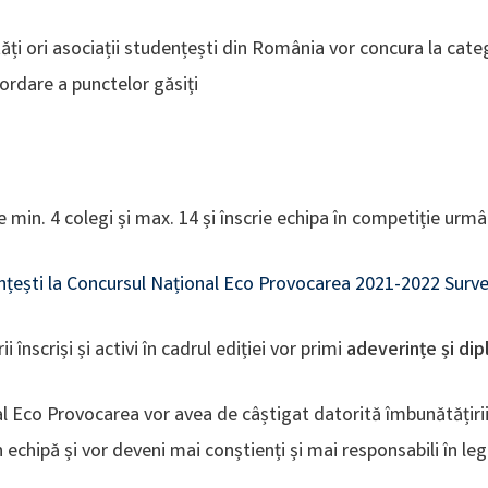
tăți ori asociații studențești din România vor concura la cate
cordare a punctelor găsiți
 min. 4 colegi și max. 14 și înscrie echipa în competiție urmâ
dențești la Concursul Național Eco Provocarea 2021-2022 Sur
ii înscriși și activi în cadrul ediției vor primi
adeverințe și di
al Eco Provocarea vor avea de câștigat datorită îmbunătățirii 
 echipă și vor deveni mai conștienți și mai responsabili în le