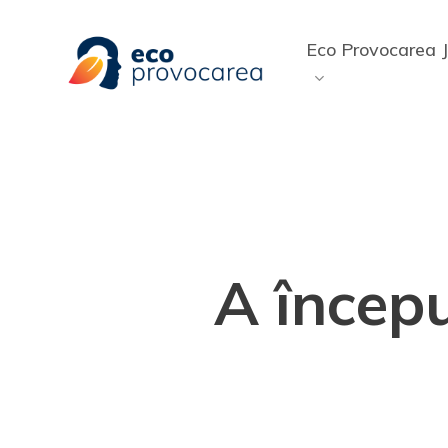
Skip
to
Eco Provocarea J
main
content
A începu