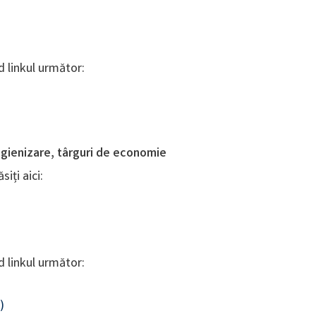
d linkul următor:
 igienizare, târguri de economie
iți aici:
d linkul următor:
)