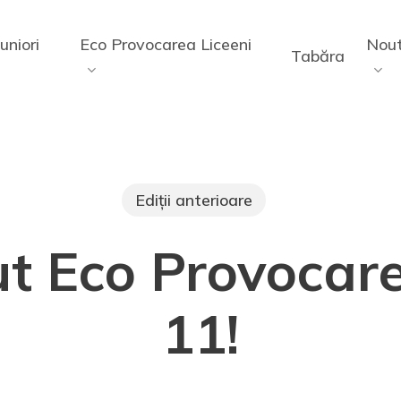
uniori
Eco Provocarea Liceeni
Nout
Tabăra
Ediții anterioare
t Eco Provocare
11!