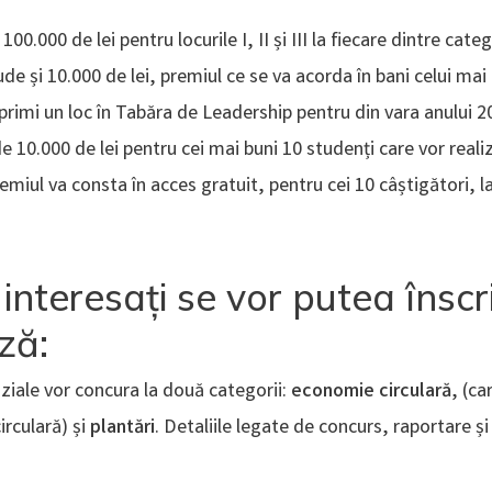
100.000 de lei pentru locurile I, II și III la fiecare dintre cate
lude și 10.000 de lei, premiul ce se va acorda în bani celui mai
 primi un loc în Tabăra de Leadership pentru din vara anului 2
e 10.000 de lei pentru cei mai buni 10 studenți care vor reali
emiul va consta în acces gratuit, pentru cei 10 câștigători, l
ii interesați se vor putea însc
ză:
aziale vor concura la două categorii:
economie circulară
, (ca
irculară) și
plantări
. Detaliile legate de concurs, raportare și