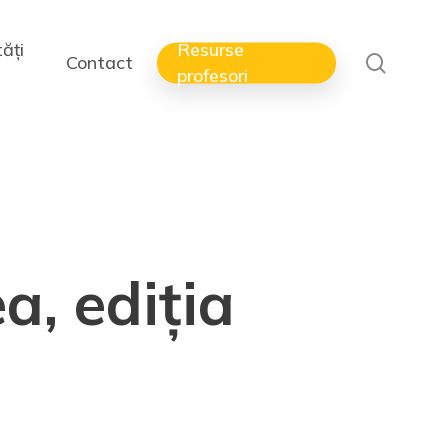
ăți
Resurse
search
Contact
profesori
a, ediția