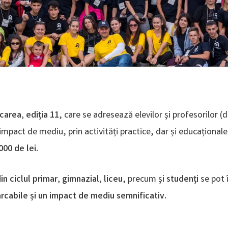
carea, ediția 11
, care se adresează elevilor și profesorilor (
impact de mediu, prin activități practice, dar și educaționale
000 de lei.
in ciclul primar, gimnazial, liceu
, precum și
studenți
se pot 
rcabile și un impact de mediu semnificativ.