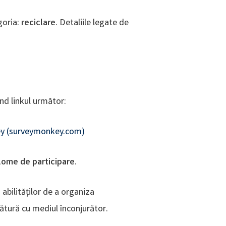
goria:
reciclare
. Detaliile legate de
nd linkul următor:
vey (surveymonkey.com)
plome de participare
.
abilităților de a organiza
gătură cu mediul înconjurător.