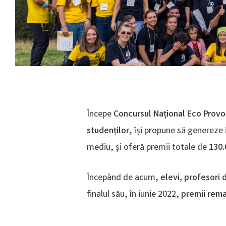
Începe
Concursul Național Eco Provo
studenților
, își propune să genereze 
mediu, și oferă premii totale de
130.
Începând de acum,
elevi, profesori d
finalul său, în iunie 2022,
premii rema