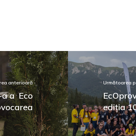
rea anterioară
Următoarea p
II-a a Eco
EcOprov
ovocarea
ediția 1