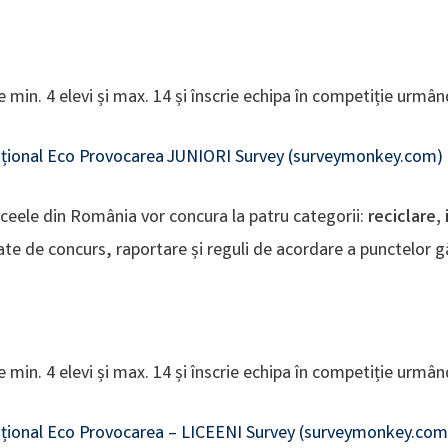
 min. 4 elevi și max. 14 și înscrie echipa în competiție urmân
Național Eco Provocarea JUNIORI Survey (surveymonkey.com)
n liceele din România vor concura la patru categorii:
reciclare,
gate de concurs, raportare și reguli de acordare a punctelor găs
 min. 4 elevi și max. 14 și înscrie echipa în competiție urmân
Național Eco Provocarea – LICEENI Survey (surveymonkey.com