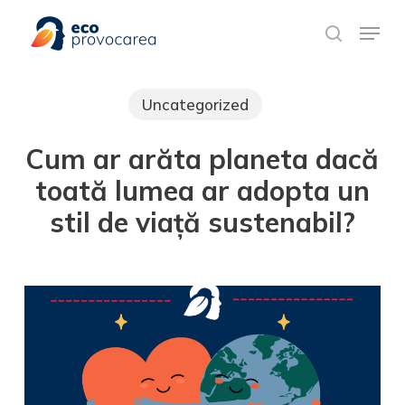
Skip
Meniu rapid
to
search
main
content
Uncategorized
Cum ar arăta planeta dacă
toată lumea ar adopta un
stil de viață sustenabil?