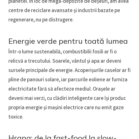
planetei. În loc de mega-depozite de deșeuri, am avea
centre de reciclare avansate și industrii bazate pe
regenerare, nu pe distrugere.
Energie verde pentru toată lumea
Într-o lume sustenabilă, combustibilii fosili ar fi o
relicvă a trecutului. Soarele, vântul și apa ar deveni
sursele principale de energie. Acoperișurile caselor ar fi
pline de panouri solare, iar parcurile eoliene ar furniza
electricitate fără să afecteze mediul. Orașele ar
deveni mai verzi, cu clădiri inteligente care își produc
propria energie și mașini electrice care nu emit gaze
toxice.
Hrana: de la fast-food la slow-