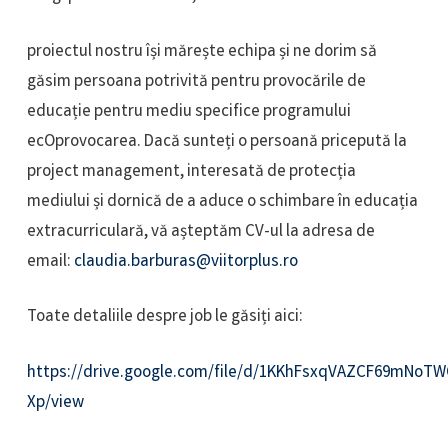
proiectul nostru își mărește echipa și ne dorim să
găsim persoana potrivită pentru provocările de
educație pentru mediu specifice programului
ecOprovocarea. Dacă sunteți o persoană pricepută la
project management, interesată de protecția
mediului și dornică de a aduce o schimbare în educația
extracurriculară, vă așteptăm CV-ul la adresa de
email:
claudia.barburas@viitorplus.ro
Toate detaliile despre job le găsiți aici:
https://drive.google.com/file/d/1KKhFsxqVAZCF69mNoTW
Xp/view