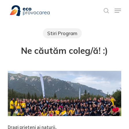
Skip
Meniu rapid
to
search
main
content
Stiri Program
Ne căutăm coleg/ă! :)
Dragi prieteni ai naturii,