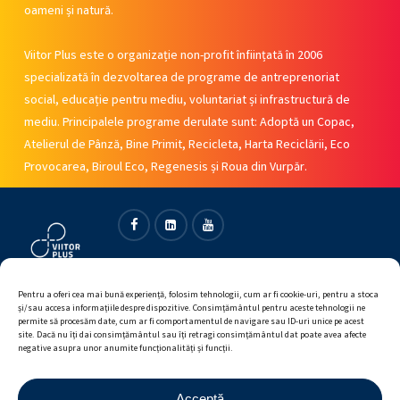
oameni și natură.
Viitor Plus este o organizație non-profit înființată în 2006
specializată în dezvoltarea de programe de antreprenoriat
social, educație pentru mediu, voluntariat și infrastructură de
mediu. Principalele programe derulate sunt: Adoptă un Copac,
Atelierul de Pânză, Bine Primit, Recicleta, Harta Reciclării, Eco
Provocarea, Biroul Eco, Regenesis și Roua din Vurpăr.
Facebook
Linkedin
Youtube
Pentru a oferi cea mai bună experiență, folosim tehnologii, cum ar fi cookie-uri, pentru a stoca
și/sau accesa informațiile despre dispozitive. Consimțământul pentru aceste tehnologii ne
permite să procesăm date, cum ar fi comportamentul de navigare sau ID-uri unice pe acest
site. Dacă nu îți dai consimțământul sau îți retragi consimțământul dat poate avea afecte
negative asupra unor anumite funcționalități și funcții.
Acceptă