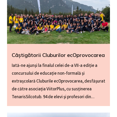
Câștigătorii Cluburilor ecOprovocarea
Iată-ne ajunși la finalul celei de-a VII-a ediție a
concursului de educație non-formală și
extrașcolară Cluburile ecOprovocarea, desfășurat
de către asociația ViitorPlus, cu susținerea
TenarisSilcotub. 94 de elevi și profesori din…