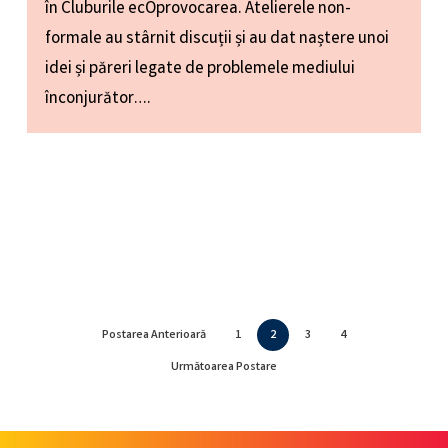
în Cluburile ecOprovocarea. Atelierele non-
formale au stârnit discuții și au dat naștere unoi
idei și păreri legate de problemele mediului
înconjurător….
Postarea Anterioară
1
2
3
4
Următoarea Postare