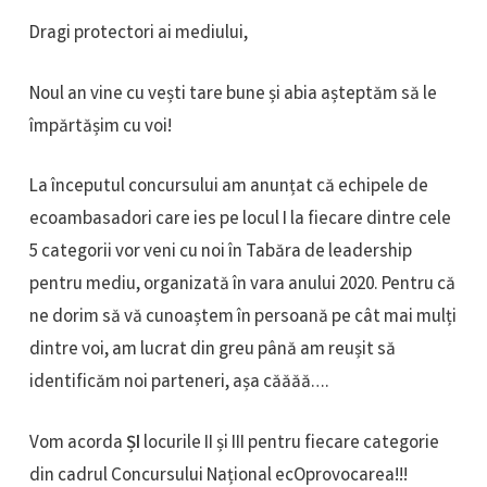
Dragi protectori ai mediului,
Noul an vine cu vești tare bune și abia așteptăm să le
împărtășim cu voi!
La începutul concursului am anunțat că echipele de
ecoambasadori care ies pe locul I la fiecare dintre cele
5 categorii vor veni cu noi în Tabăra de leadership
pentru mediu, organizată în vara anului 2020. Pentru că
ne dorim să vă cunoaștem în persoană pe cât mai mulți
dintre voi, am lucrat din greu până am reușit să
identificăm noi parteneri, așa căăăă….
Vom acorda
ȘI
locurile II și III pentru fiecare categorie
din cadrul Concursului Național ecOprovocarea!!!