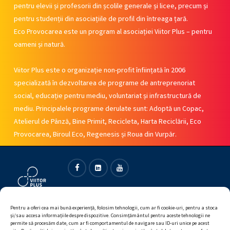
pentru elevii și profesorii din școlile generale și licee, precum și
pentru studenții din asociațiile de profil din întreaga țară.
Eco Provocarea este un program al asociației Viitor Plus – pentru
oameni și natură.
Viitor Plus este o organizație non-profit înființată în 2006
specializată în dezvoltarea de programe de antreprenoriat
social, educație pentru mediu, voluntariat și infrastructură de
mediu. Principalele programe derulate sunt: Adoptă un Copac,
Atelierul de Pânză, Bine Primit, Recicleta, Harta Reciclării, Eco
Provocarea, Biroul Eco, Regenesis și Roua din Vurpăr.
Facebook
Linkedin
Youtube
Pentru a oferi cea mai bună experiență, folosim tehnologii, cum ar fi cookie-uri, pentru a stoca
și/sau accesa informațiile despre dispozitive. Consimțământul pentru aceste tehnologii ne
permite să procesăm date, cum ar fi comportamentul de navigare sau ID-uri unice pe acest