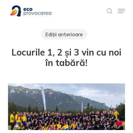
Skip
Meniu rapid
to
search
main
content
Ediții anterioare
Locurile 1, 2 și 3 vin cu noi
în tabără!