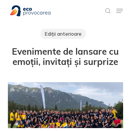
Skip
Meniu rapid
to
search
main
content
Ediții anterioare
Evenimente de lansare cu
emoții, invitați și surprize