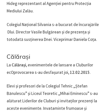
Hideg reprezentant al Agenției pentru Protecția
Mediului Zalău.
Colegiul Național Silvania s-a bucurat de încurajările
Dlui. Director Vasile Bulgărean și de prezența și
totodată susținerea Dnei. Viceprimar Daniela Coța.
Călărași
La
Călărași
, evenimentele de lansare a Cluburilor
ecOprovocarea s-au desfașurat joi,
12.02.2015
.
Elevi și profesori de la Colegiul Tehnic ,,Ștefan
Bănulescu” și Liceul Teoretic ,,Mihai Eminescu” s-au
alăturat Liderilor de Cluburi și invitaților prezenți la
aceste evenimente. Invataminte frumoase și