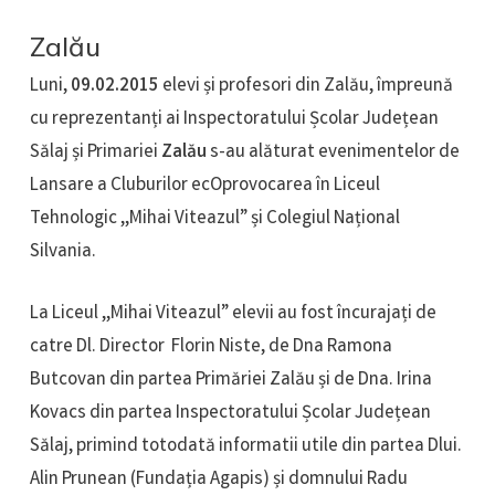
Zalău
Luni,
09.02.2015
elevi și profesori din Zalău, împreună
cu reprezentanți ai Inspectoratului Școlar Județean
Sălaj și Primariei
Zalău
s-au alăturat evenimentelor de
Lansare a Cluburilor ecOprovocarea în Liceul
Tehnologic ,,Mihai Viteazul” și Colegiul Național
Silvania.
La Liceul ,,Mihai Viteazul” elevii au fost încurajați de
catre Dl. Director Florin Niste, de Dna Ramona
Butcovan din partea Primăriei Zalău și de Dna. Irina
Kovacs din partea Inspectoratului Școlar Județean
Sălaj, primind totodată informatii utile din partea Dlui.
Alin Prunean (Fundația Agapis) și domnului Radu