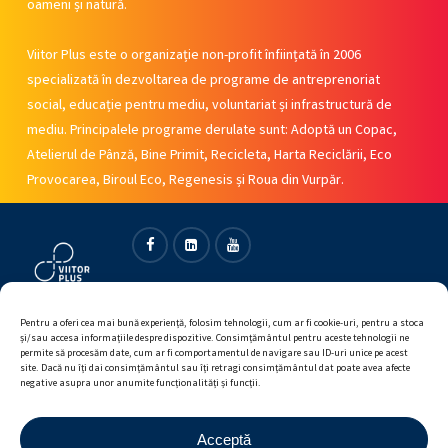
oameni și natură.
Viitor Plus este o organizație non-profit înființată în 2006
specializată în dezvoltarea de programe de antreprenoriat
social, educație pentru mediu, voluntariat și infrastructură de
mediu. Principalele programe derulate sunt: Adoptă un Copac,
Atelierul de Pânză, Bine Primit, Recicleta, Harta Reciclării, Eco
Provocarea, Biroul Eco, Regenesis și Roua din Vurpăr.
Facebook
Linkedin
Youtube
Pentru a oferi cea mai bună experiență, folosim tehnologii, cum ar fi cookie-uri, pentru a stoca
și/sau accesa informațiile despre dispozitive. Consimțământul pentru aceste tehnologii ne
permite să procesăm date, cum ar fi comportamentul de navigare sau ID-uri unice pe acest
site. Dacă nu îți dai consimțământul sau îți retragi consimțământul dat poate avea afecte
negative asupra unor anumite funcționalități și funcții.
Acceptă