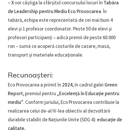
– X
vor câștiga la sfârșitul concursului locuri în
Tabăra
de Leadership pentru Mediu Eco Provocarea
. În
tabără, echipa este reprezentată de cei mai buni 4
elevi și 1 profesor coordonator. Peste 50 de elevi și
profesori participanți – adică premii de peste 60.000
ron – sumă ce acoperă costurile de cazare, masă,
transport și materiale educaționale.
Recunoașteri:
Eco Provocarea a primit în
2024
, în cadrul galei
Green
Report
, premiul pentru
„Excelență în Educație pentru
mediu
”. Conform juriului, Eco Provocarea contribuie la
realizarea celui de-al IV-lea obiectiv al dezvoltării
durabile stabilit de Națiunile Unite (SDG 4):
educație de
calitate.