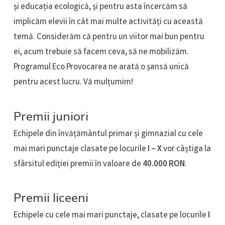
și educația ecologică, și pentru asta încercăm să
implicăm elevii în cât mai multe activități cu această
temă. Considerăm că pentru un viitor mai bun pentru
ei, acum trebuie să facem ceva, să ne mobilizăm.
Programul Eco Provocarea ne arată o șansă unică
pentru acest lucru. Vă mulțumim!
Premii juniori
Echipele din învățământul primar și gimnazial cu cele
mai mari punctaje clasate pe locurile
I – X
vor câștiga la
sfârsitul ediției premii în valoare de
40.000 RON
.​
Premii liceeni
Echipele cu cele mai mari punctaje, clasate pe locurile
I