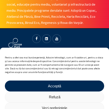
social, educație pentru mediu, voluntariat și infrastructură de
mediu. Principalele programe derulate sunt: Adoptă un Copac,
Atelierul de Pânză, Bine Primit, Recicleta, Harta Reciclării, Eco
Provocarea, Biroul Eco, Regenesis și Roua din Vurpăr.
Facebook
Linkedin
Youtube
Pentru a oferi cea mai bună experiență, folosim tehnologii, cum ar fi cookie-uri, pentru a stoca
și/sau accesa informațiile despre dispozitive. Consimțământul pentru aceste tehnologii ne
permite să procesăm date, cum ar fi comportamentul de navigare sau ID-uri unice pe acest
site. Dacă nu îți dai consimțământul sau îți retragi consimțământul dat poate avea afecte
negative asupra unor anumite funcționalități și funcții.
Acceptă
Refuză
Vezi preferințele