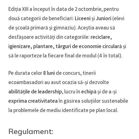
Ediția XIII a început în data de 2 octombrie, pentru
două categorii de beneficiari:
Liceeni
și
Juniori
(elevi
de școală primară și gimnaziu). Aceștia aveau să
desfășoare activități din categoriile:
reciclare,
igienizare, plantare, târguri de economie circulară
și
să le raporteze la fiecare final de modul (4 în total).​
Pe durata celor
8 luni
de concurs, tinerii
ecoambasadori au avut ocazia să-și dezvolte
abilitățile de leadership
, lucru în
echipă
și de a-și
exprima creativitatea
în găsirea soluțiilor sustenabile
la problemele de mediu identificate pe plan local.​
Regulament: