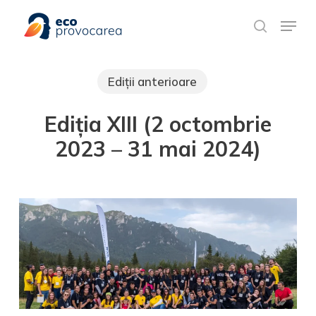
Skip
Meniu rapid
to
search
main
content
Ediții anterioare
Ediția XIII (2 octombrie
2023 – 31 mai 2024)