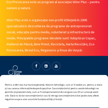
Eco Provocarea este un program al asociației Viitor Plus – pentru
oameni și natură.
Viitor Plus este o organizație non-profit înființată în 2006
specializată în dezvoltarea de programe de antreprenoriat
social, educație pentru mediu, voluntariat și infrastructură de
mediu. Principalele programe derulate sunt: Adoptă un Copac,
Atelierul de Pânză, Bine Primit, Recicleta, Harta Reciclării, Eco
Provocarea, Biroul Eco, Regenesis și Roua din Vurpăr.
Facebook
Linkedin
Youtube
Pentru a oferi cea mai bună experiență, folosim tehnologii, cum ar fi cookie-uri, pentru a stoca
și/sau accesa informațiile despre dispozitive. Consimțământul pentru aceste tehnologii ne
permite să procesăm date, cum ar fi comportamentul de navigare sau ID-uri unice pe acest
site. Dacă nu îți dai consimțământul sau îți retragi consimțământul dat poate avea afecte
negative asupra unor anumite funcționalități și funcții.