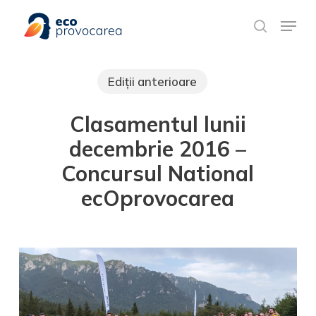
Skip
Meniu rapid
to
search
main
content
Ediții anterioare
Clasamentul lunii
decembrie 2016 –
Concursul National
ecOprovocarea